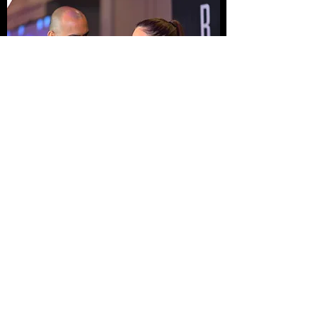
DEBO TENER EXPERIENCIA
PARA ESTA CLASE?
La verdad es que todas las clases de Roberto
están diseñadas para que cualquier persona las
pueda tomar tanto personas sin experiencia
como con experiencia